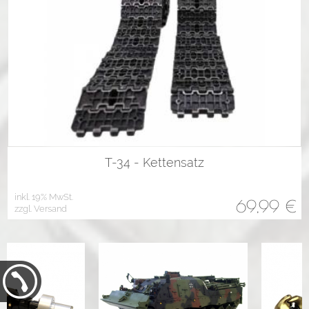
T-34 - Kettensatz
inkl. 19% MwSt.
69,99
€
zzgl. Versand